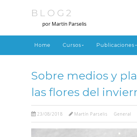
Skip
to
BLOG2
main
por Martín Parselis
content
Menu
Home
Cursos
Publicaciones
Sobre medios y pl
las flores del invie
23/08/2018
Martín Parselis
General