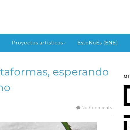
Proyectos artísticos
EstoNoEs (ENE)
ataformas, esperando
MI
rno
No Comments