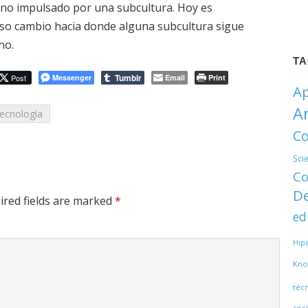
no impulsado por una subcultura. Hoy es
 eso cambio hacia donde alguna subcultura sigue
no.
T
Tumblr
Post
Messenger
Email
Print
Ap
A
ecnología
Co
Sci
Co
De
ired fields are marked
*
ed
Hip
Kno
téc
soci