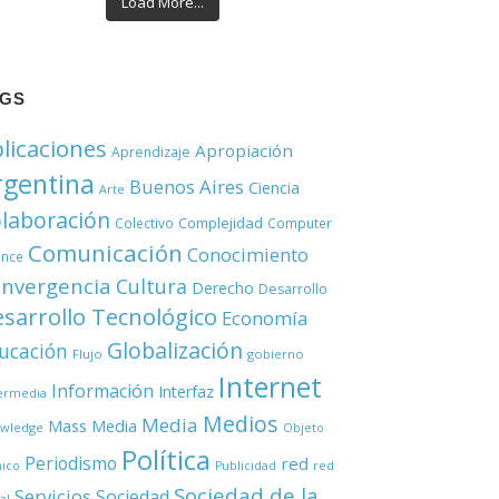
Load More...
AGS
licaciones
Apropiación
Aprendizaje
rgentina
Buenos Aires
Ciencia
Arte
laboración
Complejidad
Colectivo
Computer
Comunicación
Conocimiento
ence
nvergencia
Cultura
Derecho
Desarrollo
sarrollo Tecnológico
Economía
Globalización
ucación
Flujo
gobierno
Internet
Información
Interfaz
ermedia
Medios
Media
Mass Media
wledge
Objeto
Política
Periodismo
red
red
nico
Publicidad
Sociedad de la
Servicios
Sociedad
al