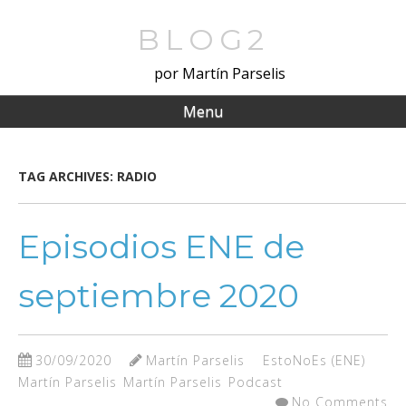
Skip
to
BLOG2
main
por Martín Parselis
content
Menu
TAG ARCHIVES:
RADIO
Episodios ENE de
septiembre 2020
30/09/2020
Martín Parselis
EstoNoEs (ENE)
Martín Parselis
Martín Parselis
Podcast
No Comments