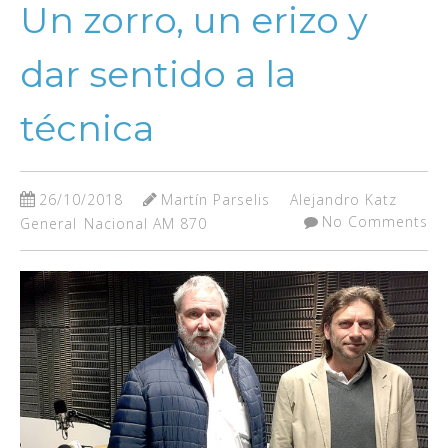
Un zorro, un erizo y
dar sentido a la
técnica
26/10/2018
Martín Parselis
Alejandro Katz
No Comments
General
Nacional AM 870