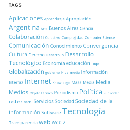
TAGS
Aplicaciones
Apropiación
Aprendizaje
Argentina
Buenos Aires
Ciencia
Arte
Colaboración
Complejidad
Colectivo
Computer Science
Comunicación
Convergencia
Conocimiento
Desarrollo
Cultura
Derecho
Desarrollo
Tecnológico
educación
Economía
Flujo
Globalización
Información
gobierno
Hipermedia
Internet
Media
Mass Media
Interfaz
Knowledge
Política
Medios
Periodismo
Objeto técnico
Publicidad
Sociedad de la
Servicios
Sociedad
red
red social
Tecnología
Información
Software
web
Web 2
Transparencia