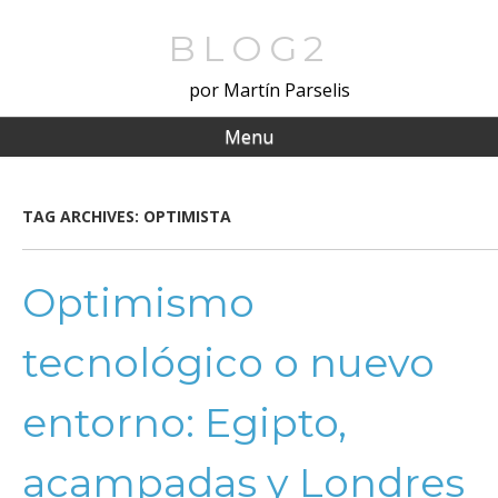
Skip
to
BLOG2
main
por Martín Parselis
content
Menu
TAG ARCHIVES:
OPTIMISTA
Optimismo
tecnológico o nuevo
entorno: Egipto,
acampadas y Londres