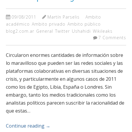
09/08/2011
Martín Parselis
Ambito
académico
Ambito privado
Ambito público
blog2.com.ar
General
Twitter
Ushahidi
Wikileaks
7 Comments
Circularon enormes cantidades de información sobre
lo maravilloso que pueden ser las redes sociales y las
plataformas colaborativas en diversas situaciones de
crisis, y particularmente en algunos casos de 2011
como los de Egipto, Libia, España o Londres. Sin
embargo, tanto los medios tradicionales como los
analistas políticos parecen suscribir la racionalidad de
que estas…
Continue reading
→