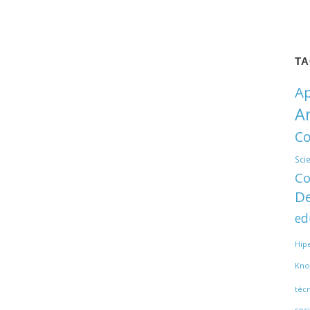
T
Ap
A
Co
Sci
Co
De
ed
Hip
Kno
téc
soci